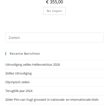
€
355,00
Nu kopen
Dr
op
Es
Recente Berichten
om
het
Uitnodiging zeilles Hellevoetsluis 2026
zoe
te
Zeilles Uitnodiging
slu
Olympisch zeilen
Terugblik Jaar 2024
Zeiler Pim van Vugt grossiert in nationale- en internationale titels