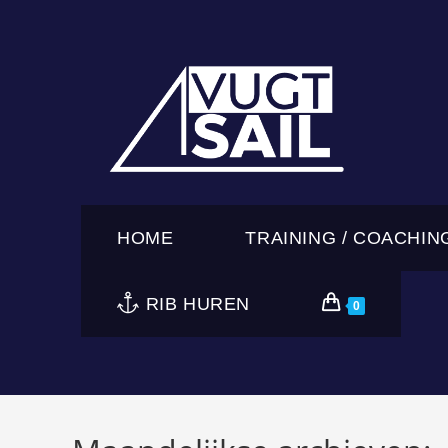
Ga
naar
inhoud
HOME
TRAINING / COACHIN
RIB HUREN
0