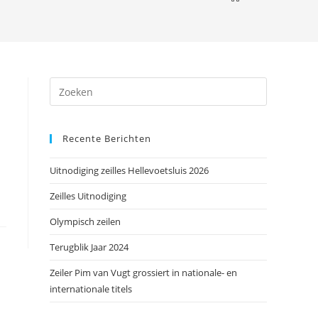
Druk
op
Escape
Recente Berichten
om
het
Uitnodiging zeilles Hellevoetsluis 2026
zoekpanee
te
Zeilles Uitnodiging
sluiten.
Olympisch zeilen
Terugblik Jaar 2024
Zeiler Pim van Vugt grossiert in nationale- en
internationale titels