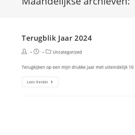
Maandelijkse archieven:
Terugblik Jaar 2024
Bericht
Bericht
Berichtcategorie:
Uncategorized
auteur:
gepubliceerd
op:
Terugkijken op een mijn drukke jaar met uiteindelijk 1
Terugblik
Lees Verder
Jaar
2024