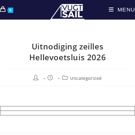
Ga
MENU
naar
0
inhoud
Uitnodiging zeilles
Hellevoetsluis 2026
Bericht
Bericht
Berichtcategorie:
Uncategorized
auteur:
gepubliceerd
op: