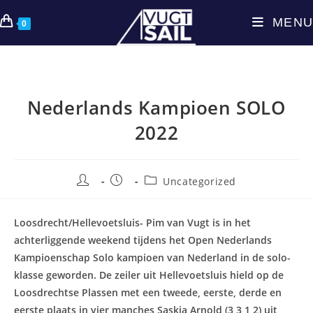
Ga
MENU
naar
0
inhoud
Nederlands Kampioen SOLO
2022
Bericht
Bericht
Berichtcategorie:
Uncategorized
auteur:
gepubliceerd
op:
Loosdrecht/Hellevoetsluis- Pim van Vugt is in het
achterliggende weekend tijdens het Open Nederlands
Kampioenschap Solo kampioen van Nederland in de solo-
klasse geworden. De zeiler uit Hellevoetsluis hield op de
Loosdrechtse Plassen met een tweede, eerste, derde en
eerste plaats in vier manches Saskia Arnold (3,3,1,2) uit