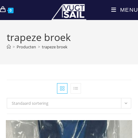
Ga
MENU
naar
0
inhoud
trapeze broek
>
Producten
>
trapeze broek
Standaard sortering