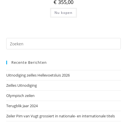
€
355,00
Nu kopen
Dr
op
Es
Recente Berichten
om
het
Uitnodiging zeilles Hellevoetsluis 2026
zoe
te
Zeilles Uitnodiging
slu
Olympisch zeilen
Terugblik Jaar 2024
Zeiler Pim van Vugt grossiert in nationale- en internationale titels