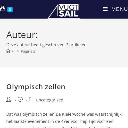
Ga
MENU
naar
0
inhoud
Auteur:
Deze auteur heeft geschreven 7 artikelen
>
>
Pagina 3
Olympisch zeilen
Bericht
Bericht
Berichtcategorie:
Uncategorized
auteur:
gepubliceerd
op:
Dat was olympisch zeilen.De Kielerwoche was waarschijnlijk
het laatste evenement in de 49er voor mij. Tijd voor een