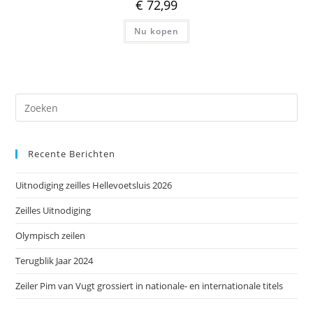
€
72,99
Nu kopen
Dr
op
Es
Recente Berichten
om
het
Uitnodiging zeilles Hellevoetsluis 2026
zoe
te
Zeilles Uitnodiging
slu
Olympisch zeilen
Terugblik Jaar 2024
Zeiler Pim van Vugt grossiert in nationale- en internationale titels