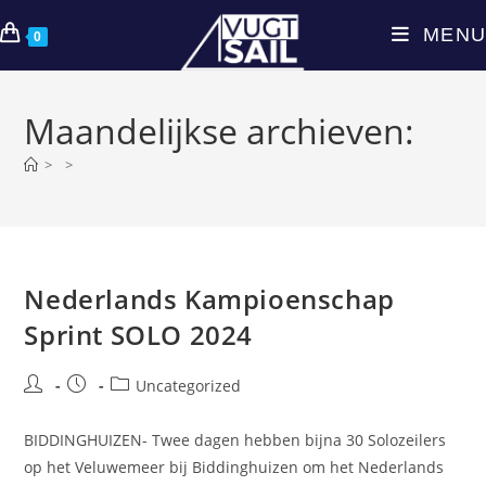
Ga
MENU
naar
0
inhoud
Maandelijkse archieven:
>
>
Nederlands Kampioenschap
Sprint SOLO 2024
Bericht
Bericht
Berichtcategorie:
Uncategorized
auteur:
gepubliceerd
op:
BIDDINGHUIZEN- Twee dagen hebben bijna 30 Solozeilers
op het Veluwemeer bij Biddinghuizen om het Nederlands