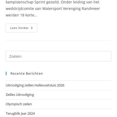
kampioenschap Sprint gezeild. Onder leiding van het
wedstrijdcomite van Watersport Verenging Randmeer
werden 18 korte…
Nederlands
Lees Verder
Kampioenschap
Sprint
SOLO
2024
Dr
op
Es
Recente Berichten
om
het
Uitnodiging zeilles Hellevoetsluis 2026
zoe
te
Zeilles Uitnodiging
slu
Olympisch zeilen
Terugblik Jaar 2024