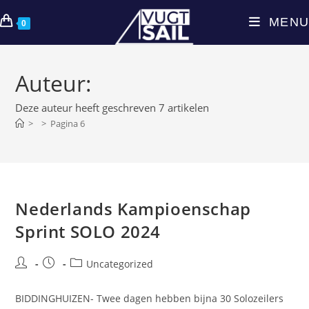
Ga
MENU
naar
0
inhoud
Auteur:
Deze auteur heeft geschreven 7 artikelen
>
>
Pagina 6
Nederlands Kampioenschap
Sprint SOLO 2024
Bericht
Bericht
Berichtcategorie:
Uncategorized
auteur:
gepubliceerd
op:
BIDDINGHUIZEN- Twee dagen hebben bijna 30 Solozeilers