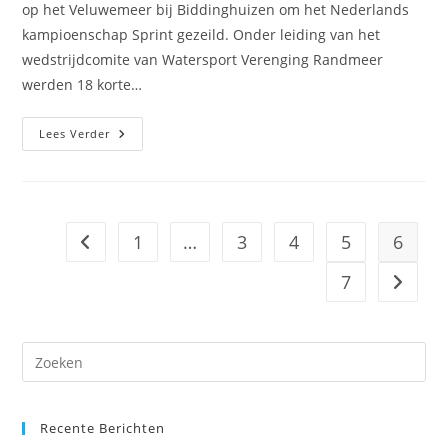
op het Veluwemeer bij Biddinghuizen om het Nederlands
kampioenschap Sprint gezeild. Onder leiding van het
wedstrijdcomite van Watersport Verenging Randmeer
werden 18 korte…
Nederlands
Lees Verder
Kampioenschap
Sprint
SOLO
2024
1
…
3
4
5
6
Naar vorige pagina
7
Naar vo
Dr
op
Es
Recente Berichten
om