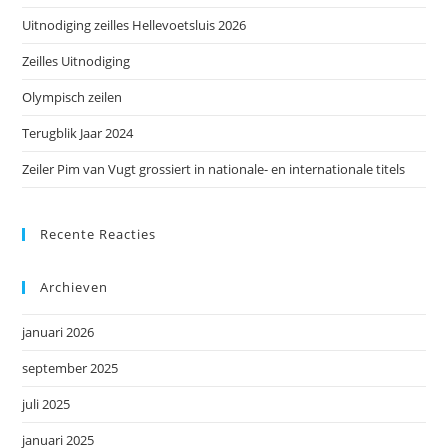
het
Uitnodiging zeilles Hellevoetsluis 2026
zoe
te
Zeilles Uitnodiging
slu
Olympisch zeilen
Terugblik Jaar 2024
Zeiler Pim van Vugt grossiert in nationale- en internationale titels
Recente Reacties
Archieven
januari 2026
september 2025
juli 2025
januari 2025