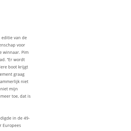
editie van de
oenschap voor
de winnaar. Pim
ad. ‘’Er wordt
re boot krijgt
enement graag
jammerlijk niet
 niet mijn
meer toe, dat is
ndigde in de 49-
er Europees