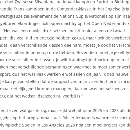
in het Zwitserse Silvaplana, nationaal kampioen Sprint in Bidding
mandië Frans kampioen in de Contender-klasse, in het Engelse Brig
 prestigieuze zeilevenement de Nations Cup & Nationals op zijn na
geboren Vlaardinger ook oppermachtig op het Open Nederlands 
. “Het was een onwijs druk seizoen, het zijn niet alleen de twaalf
n, die veel tijd en energie hebben gekost, maar ook de voorbere
mdat ik aan verschillende klassen deelnam, moest je ook het versch
e verschillende boten op orde hebben. Bovendien moet je jezelf fy
or de verschillende klassen, je wilt trainingstijd doorbrengen in a
maken met verschillende bemanningen waarmee je moet samenwerke
port, dus het was vaak werken en/of zeilen dit jaar. Ik had nauwelij
Je kan je voorstellen dat de support van mijn vriendin hierin crucia
emaal redelijk goed kunnen managen, daarom was het seizoen zo s
 erg dat het wedstrijdseizoen nu voorbij is.”
emt even wat gas terug, maar kijkt wel uit naar 2025 en 2028 als 
ngeles op het programma staat. ‘’Als er iemand is waarmee ik voo
Olympische Spelen in Los Angeles 2028 nog een mooi project kan do