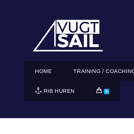
Ga
naar
inhoud
HOME
TRAINING / COACHIN
RIB HUREN
0