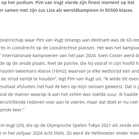
r op het podium.
Pim van Vugt vierde zijn finest moment op het
r samen met zijn zus Lisa als wereldkampioen in RS500 klasse.
mpioenschap waar Pim van Vugt onlangs aan deelnam was de 63-ste 
res in Loosdrecht op de Loosdrechtse plassen. Het was het kampi
of internationale kampioenen van het jaar 2024. Sven Coster werd 
e op de zesde plaats. Niet de positie, die hij vooraf in zijn hoofd h
houten tweemans klasse (16m2), waarvan je elke wedstrijd een ande
 strijd eerlijk te houden’’, legt Pim van Vugt uit. ‘’Ik wilde dit ev
sultaat afsluiten, het had de kers op mijn seizoen geweest. Dat is 
oral de manier waarop ik aan het zeilen was voelde zuur. Ik haalde
 verschillende redenen voor aan te voeren, maar dat doet er nu niet 
gende keer.”
Pim Vugt (29), die op de Olympische Spelen Tokyo 2021 als zesde ei
e in het zeiljaar 2024 acht titels. Zo werd de Hellevoeter onder me