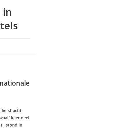
 in
tels
rnationale
 liefst acht
waalf keer deel
Hij stond in