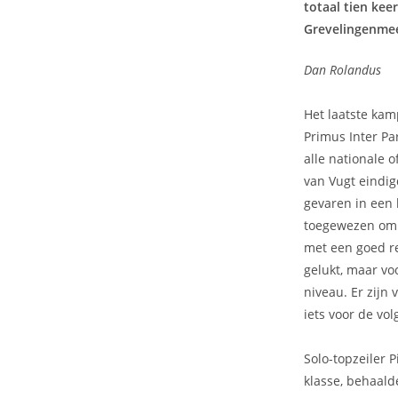
totaal tien kee
Grevelingenmee
Dan Rolandus
Het laatste ka
Primus Inter Pa
alle nationale 
van Vugt eindigd
gevaren in een 
toegewezen om de
met een goed re
gelukt, maar vo
niveau. Er zijn
iets voor de vol
Solo-topzeiler 
klasse, behaald