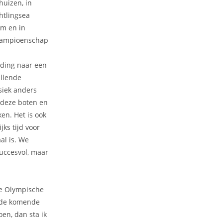
huizen, in
htlingsea
am en in
kampioenschap
iding naar een
illende
siek anders
l deze boten en
n. Het is ook
ks tijd voor
al is. We
uccesvol, maar
de Olympische
r de komende
en, dan sta ik