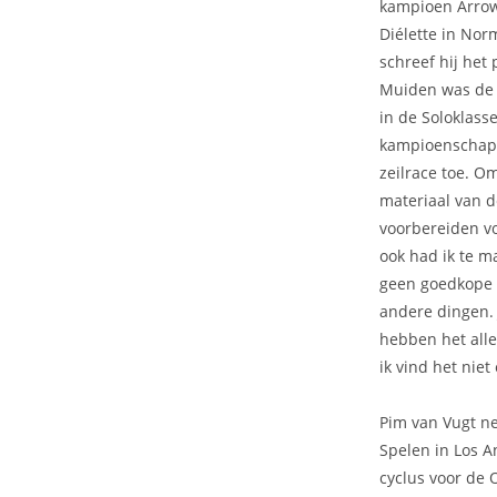
kampioen Arrow 
Diélette in Nor
schreef hij het
Muiden was de 
in de Soloklasse
kampioenschappe
zeilrace toe. O
materiaal van d
voorbereiden vo
ook had ik te 
geen goedkope s
andere dingen. 
hebben het all
ik vind het niet
Pim van Vugt ne
Spelen in Los A
cyclus voor de 