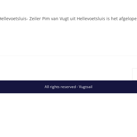
 Hellevoetsluis- Zeiler Pim van Vugt uit Hellevoetsluis is het afgel
All rights reserved - Vugtsail