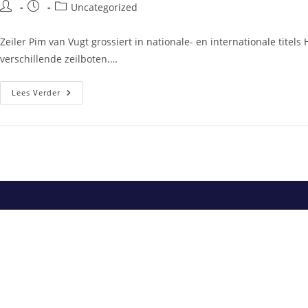
Bericht
Bericht
Berichtcategorie:
Uncategorized
auteur:
gepubliceerd
op:
Zeiler Pim van Vugt grossiert in nationale- en internationale titels
verschillende zeilboten.…
Zeiler
Lees Verder
Pim
Van
Vugt
Grossiert
In
Nationale-
En
Internationale
Titels