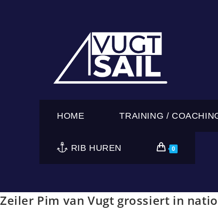
Ga
naar
inhoud
HOME
TRAINING / COACHIN
RIB HUREN
0
Zeiler Pim van Vugt grossiert in natio