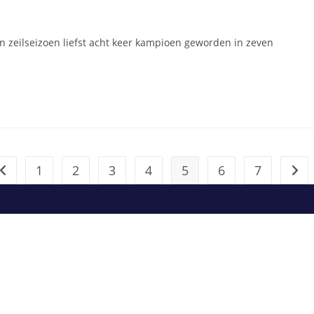
open zeilseizoen liefst acht keer kampioen geworden in zeven
1
2
3
4
5
6
7
Naar vorige pagina
Naar