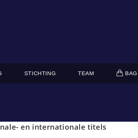
G
STICHTING
TEAM
BAG
nale- en internationale titels