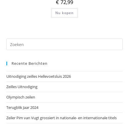
€
72,99
Nu kopen
Dr
op
Es
Recente Berichten
om
het
Uitnodiging zeilles Hellevoetsluis 2026
zoe
te
Zeilles Uitnodiging
slu
Olympisch zeilen
Terugblik Jaar 2024
Zeiler Pim van Vugt grossiert in nationale- en internationale titels